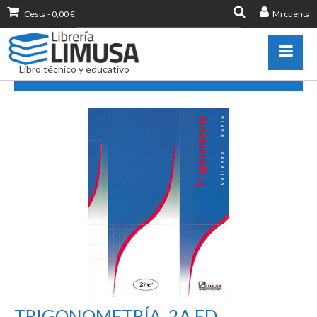
Cesta
-
0,00
€
Mi cuenta
Buscar
por:
Libro técnico y educativo
TRIGONOMETRÍA, 2A ED
Catálogo
Novedades
Destacados
Libros más vendidos
Publicar con nosotros
Zona de profesores
Información sobre libro
Ayuda
Contacto
TRIGONOMETRÍA, 2A ED