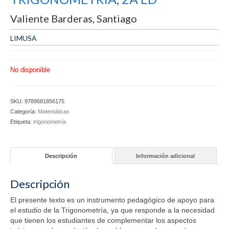
Aviso legal
Condiciones del servicio
Valiente Barderas, Santiago
Política de privacidad
LIMUSA
Cambios y devoluciones
No disponible
SKU:
9789681856175
Categoría:
Matemáticas
Etiqueta:
trigonometría
Descripción
Información adicional
Descripción
El presente texto es un instrumento pedagógico de apoyo para
el estudio de la Trigonometría, ya que responde a la necesidad
que tienen los estudiantes de complementar los aspectos