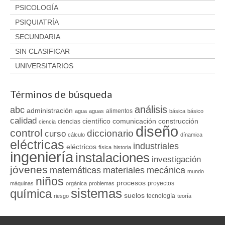
PSICOLOGÍA
PSIQUIATRÍA
SECUNDARIA
SIN CLASIFICAR
UNIVERSITARIOS
Términos de búsqueda
análisis
abc
administración
alimentos
agua
aguas
básica
básico
calidad
científico
comunicación
construcción
ciencias
ciencia
diseño
control
diccionario
curso
cálculo
dínamica
eléctricas
industriales
eléctricos
física
historia
ingeniería
instalaciones
investigación
jóvenes
matemáticas
materiales
mecánica
mundo
niños
procesos
proyectos
máquinas
orgánica
problemas
sistemas
química
suelos
tecnología
riesgo
teoría