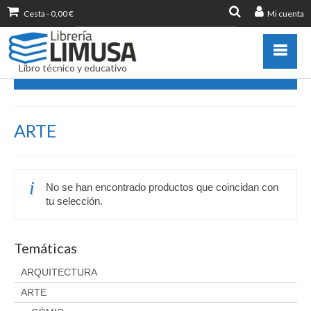
Cesta
-
0,00
€
Mi cuenta
Buscar
por:
Libro técnico y educativo
ARTE
Catálogo
ARTE
Novedades
Destacados
Libros más vendidos
No se han encontrado productos que coincidan con
Publicar con nosotros
tu selección.
Zona de profesores
Información sobre libro
Temáticas
Ayuda
ARQUITECTURA
Contacto
ARTE