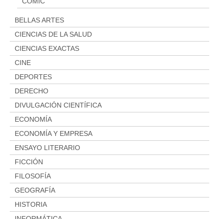
Aviso legal
CÓMIC
Condiciones del servicio
BELLAS ARTES
Política de privacidad
CIENCIAS DE LA SALUD
Cambios y devoluciones
CIENCIAS EXACTAS
CINE
DEPORTES
DERECHO
DIVULGACIÓN CIENTÍFICA
ECONOMÍA
ECONOMÍA Y EMPRESA
ENSAYO LITERARIO
FICCIÓN
FILOSOFÍA
GEOGRAFÍA
HISTORIA
INFORMÁTICA