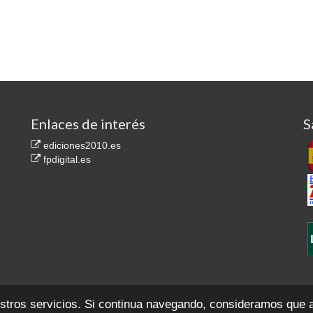
Enlaces de interés
S
ediciones2010.es
fpdigital.es
.557. Secc. 8ª del Libro de Sociedades, F. 35, H. M-1.814.767
Contacto
Aviso legal
P
estros servicios. Si continua navegando, consideramos que