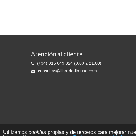
Atención al cliente
(+34) 915 649 324 (9:00 a 21:00)
consultas@libreria-limusa.com
Librería LIMUSA © 2026 Ediciones 2010 S.L. - Reg. Mer. de Madrid:. T. 11
Utilizamos
cookies
propias y de terceros para mejorar nu
CIF B-81553109 Todos los derechos reservados