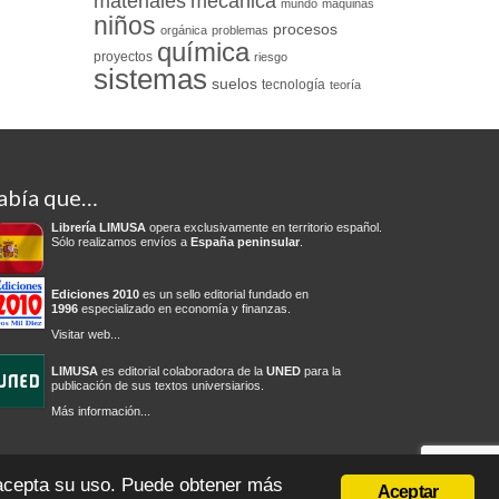
materiales
mecánica
mundo
máquinas
niños
procesos
orgánica
problemas
química
proyectos
riesgo
sistemas
suelos
tecnología
teoría
abía que…
Librería LIMUSA
opera exclusivamente en territorio español.
Sólo realizamos envíos a
España peninsular
.
Ediciones 2010
es un sello editorial fundado en
1996
especializado en economía y finanzas.
Visitar web...
LIMUSA
es editorial colaboradora de la
UNED
para la
publicación de sus textos universiarios.
Más información...
olítica de privacidad
Condiciones del servicio
Cambios y devoluciones
 acepta su uso. Puede obtener más
Aceptar