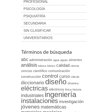
PROFESIONAL
PSICOLOGÍA
PSIQUIATRÍA
SECUNDARIA
SIN CLASIFICAR
UNIVERSITARIOS
Términos de búsqueda
abc
administración
alimentos
agua
aguas
análisis
calidad
básica
básico
ciencia
científico
comunicación
ciencias
control
curso
construcción
cálculo
diseño
diccionario
dínamica
eléctricas
eléctricos
física
historia
ingeniería
industriales
instalaciones
investigación
jóvenes
matemáticas