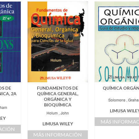
S DE
FUNDAMENTOS DE
QUÍMICA ORGÁN
ICA, 2A
QUÍMICA GENERAL,
ORGÁNICA Y
Solomons , Grah
BIOQUÍMICA
aham
LIMUSA WILE
Holum , John
LEY
MÁS INFORMA
LIMUSA WILEY
ACIÓN
MÁS INFORMACIÓN