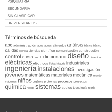
PSIQUIATRÍA
SECUNDARIA
SIN CLASIFICAR
UNIVERSITARIOS
Términos de búsqueda
análisis
abc
administración
alimentos
agua
aguas
básica
básico
calidad
científico
comunicación
construcción
ciencias
ciencia
diseño
control
diccionario
curso
cálculo
dínamica
eléctricas
industriales
eléctricos
física
historia
ingeniería
instalaciones
investigación
jóvenes
matemáticas
materiales
mecánica
mundo
niños
procesos
proyectos
máquinas
orgánica
problemas
sistemas
química
suelos
tecnología
riesgo
teoría