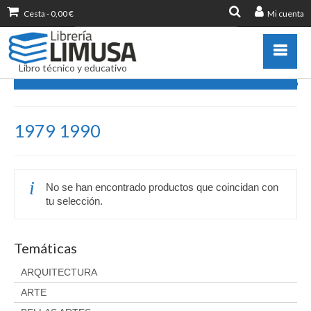
Cesta
-
0,00
€
Mi cuenta
Buscar
por:
Libro técnico y educativo
1979 1990
Catálogo
1979 1990
Novedades
Destacados
Libros más vendidos
No se han encontrado productos que coincidan con
Publicar con nosotros
tu selección.
Zona de profesores
Información sobre libro
Temáticas
Ayuda
ARQUITECTURA
Contacto
ARTE