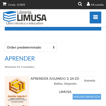
Cesta
-
0,00
€
Mi cuenta
Buscar
por:
Libro técnico y educativo
APRENDER
Catálogo
Novedades
Destacados
APRENDER
Libros más vendidos
Mostrando los 3 resultados
Publicar con nosotros
Zona de profesores
APRENDER JUGANDO 3, 2A ED
Acevedo
Información sobre libro
Ibáñez, Alejandro
Ayuda
LIMUSA
MÁS INFORMACIÓN
Contacto