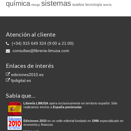
sistemas
química
suelos
tecnología
riesgo
teoría
Atención al cliente
(+34) 915 649 324 (9:00 a 21:00)
consultas@libreria-limusa.com
Enlaces de interés
ediciones2010.es
fpdigital.es
Sabía que…
Librería LIMUSA
opera exclusivamente en territorio español. Sólo
realizamos envíos a
España peninsular
.
Ediciones 2010
es un sello editorial fundado en
1996
especializado en
economía y finanzas.