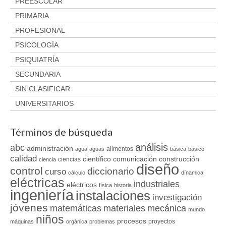
PREESCOLAR
PRIMARIA
PROFESIONAL
PSICOLOGÍA
PSIQUIATRÍA
SECUNDARIA
SIN CLASIFICAR
UNIVERSITARIOS
Términos de búsqueda
análisis
abc
administración
alimentos
agua
aguas
básica
básico
calidad
científico
comunicación
construcción
ciencias
ciencia
diseño
control
diccionario
curso
cálculo
dínamica
eléctricas
industriales
eléctricos
física
historia
ingeniería
instalaciones
investigación
jóvenes
matemáticas
materiales
mecánica
mundo
niños
procesos
proyectos
máquinas
orgánica
problemas