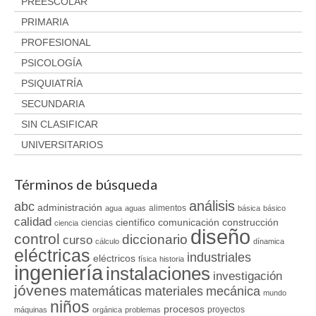
PREESCOLAR
PRIMARIA
PROFESIONAL
PSICOLOGÍA
PSIQUIATRÍA
SECUNDARIA
SIN CLASIFICAR
UNIVERSITARIOS
Términos de búsqueda
análisis
abc
administración
alimentos
agua
aguas
básica
básico
calidad
científico
comunicación
construcción
ciencias
ciencia
diseño
control
diccionario
curso
cálculo
dínamica
eléctricas
industriales
eléctricos
física
historia
ingeniería
instalaciones
investigación
jóvenes
matemáticas
materiales
mecánica
mundo
niños
procesos
proyectos
máquinas
orgánica
problemas