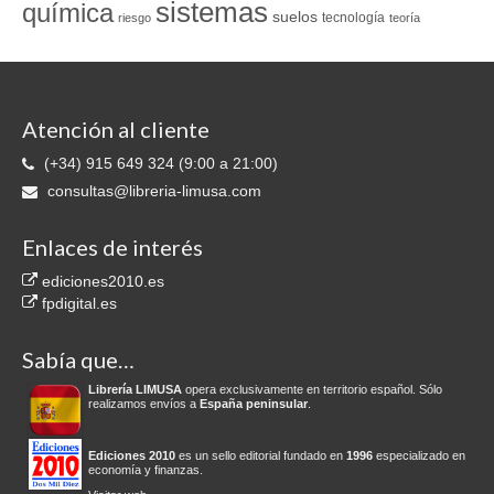
sistemas
química
suelos
tecnología
riesgo
teoría
Atención al cliente
(+34) 915 649 324 (9:00 a 21:00)
consultas@libreria-limusa.com
Enlaces de interés
ediciones2010.es
fpdigital.es
Sabía que…
Librería LIMUSA
opera exclusivamente en territorio español. Sólo
realizamos envíos a
España peninsular
.
Ediciones 2010
es un sello editorial fundado en
1996
especializado en
economía y finanzas.