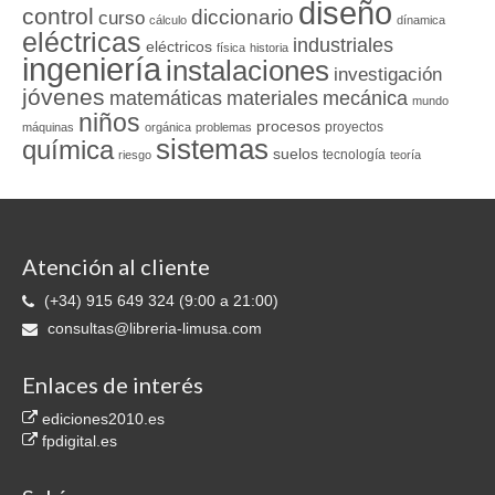
diseño
control
diccionario
curso
cálculo
dínamica
eléctricas
industriales
eléctricos
física
historia
ingeniería
instalaciones
investigación
jóvenes
matemáticas
materiales
mecánica
mundo
niños
procesos
proyectos
máquinas
orgánica
problemas
sistemas
química
suelos
tecnología
riesgo
teoría
Atención al cliente
(+34) 915 649 324 (9:00 a 21:00)
consultas@libreria-limusa.com
Enlaces de interés
ediciones2010.es
fpdigital.es