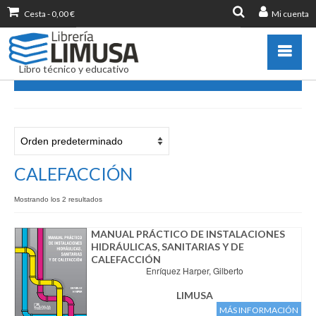
Cesta
-
0,00
€
Mi cuenta
Buscar
por:
Libro técnico y educativo
CALEFACCIÓN
Catálogo
Novedades
Destacados
CALEFACCIÓN
Libros más vendidos
Mostrando los 2 resultados
Publicar con nosotros
Zona de profesores
MANUAL PRÁCTICO DE INSTALACIONES
HIDRÁULICAS, SANITARIAS Y DE
Información sobre libro
CALEFACCIÓN
Enríquez Harper, Gilberto
Ayuda
Contacto
LIMUSA
MÁS INFORMACIÓN