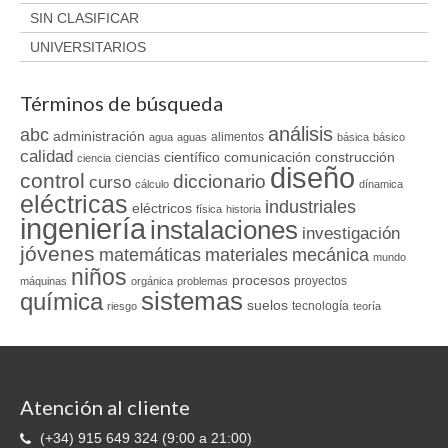
SIN CLASIFICAR
UNIVERSITARIOS
Términos de búsqueda
análisis
abc
administración
alimentos
agua
aguas
básica
básico
calidad
científico
comunicación
construcción
ciencias
ciencia
diseño
control
diccionario
curso
cálculo
dínamica
eléctricas
industriales
eléctricos
física
historia
ingeniería
instalaciones
investigación
jóvenes
matemáticas
materiales
mecánica
mundo
niños
procesos
proyectos
máquinas
orgánica
problemas
sistemas
química
suelos
tecnología
riesgo
teoría
Atención al cliente
(+34) 915 649 324 (9:00 a 21:00)