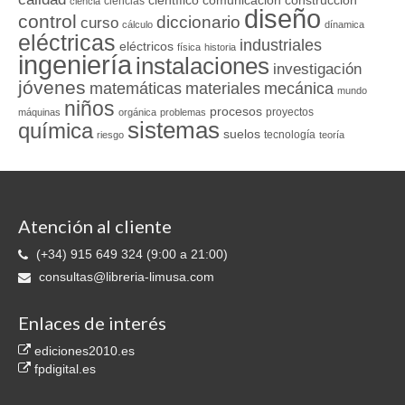
ciencias
ciencia
diseño
control
diccionario
curso
cálculo
dínamica
eléctricas
industriales
eléctricos
física
historia
ingeniería
instalaciones
investigación
jóvenes
matemáticas
materiales
mecánica
mundo
niños
procesos
proyectos
máquinas
orgánica
problemas
sistemas
química
suelos
tecnología
riesgo
teoría
Atención al cliente
(+34) 915 649 324 (9:00 a 21:00)
consultas@libreria-limusa.com
Enlaces de interés
ediciones2010.es
fpdigital.es