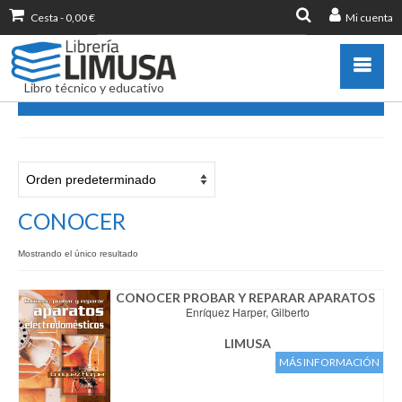
Cesta
-
0,00
€
Mi cuenta
Buscar
por:
Libro técnico y educativo
CONOCER
Catálogo
Novedades
Destacados
CONOCER
Libros más vendidos
Mostrando el único resultado
Publicar con nosotros
Zona de profesores
CONOCER PROBAR Y REPARAR APARATOS
Enríquez Harper, Gilberto
Información sobre libro
LIMUSA
Ayuda
MÁS INFORMACIÓN
Contacto