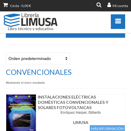
Cesta
-
0,00
€
Mi cuenta
Buscar
por:
Libro técnico y educativo
CONVENCIONALES
Catálogo
Novedades
Destacados
CONVENCIONALES
Libros más vendidos
Mostrando el único resultado
Publicar con nosotros
Zona de profesores
INSTALACIONES ELÉCTRICAS
DOMÉSTICAS CONVENCIONALES Y
Información sobre libro
SOLARES FOTOVOLTAICAS
Enríquez Harper, Gilberto
Ayuda
Contacto
LIMUSA
MÁS INFORMACIÓN