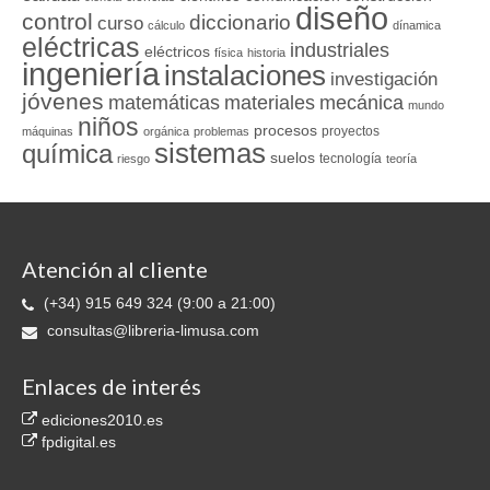
diseño
control
diccionario
curso
cálculo
dínamica
eléctricas
industriales
eléctricos
física
historia
ingeniería
instalaciones
investigación
jóvenes
matemáticas
materiales
mecánica
mundo
niños
procesos
proyectos
máquinas
orgánica
problemas
sistemas
química
suelos
tecnología
riesgo
teoría
Atención al cliente
(+34) 915 649 324 (9:00 a 21:00)
consultas@libreria-limusa.com
Enlaces de interés
ediciones2010.es
fpdigital.es