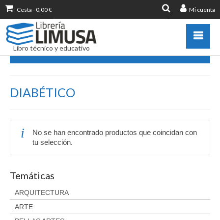
Cesta
-
0,00
€
Mi cuenta
Buscar
por:
Libro técnico y educativo
DIABÉTICO
Catálogo
DIABÉTICO
Novedades
Destacados
Libros más vendidos
No se han encontrado productos que coincidan con
Publicar con nosotros
tu selección.
Zona de profesores
Información sobre libro
Temáticas
Ayuda
ARQUITECTURA
Contacto
ARTE