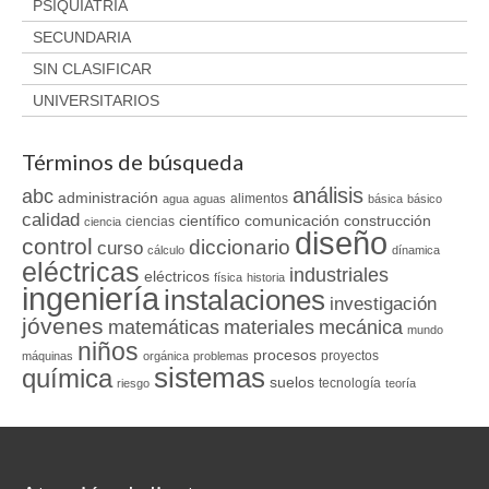
PSIQUIATRÍA
SECUNDARIA
SIN CLASIFICAR
UNIVERSITARIOS
Términos de búsqueda
análisis
abc
administración
alimentos
agua
aguas
básica
básico
calidad
científico
comunicación
construcción
ciencias
ciencia
diseño
control
diccionario
curso
cálculo
dínamica
eléctricas
industriales
eléctricos
física
historia
ingeniería
instalaciones
investigación
jóvenes
matemáticas
materiales
mecánica
mundo
niños
procesos
proyectos
máquinas
orgánica
problemas
sistemas
química
suelos
tecnología
riesgo
teoría