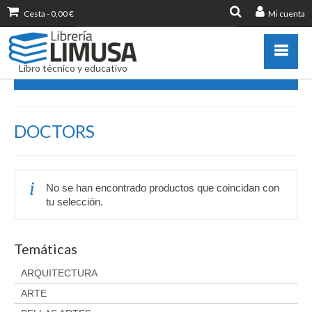
Cesta
-
0,00
€
Mi cuenta
Buscar
por:
Libro técnico y educativo
DOCTORS
Catálogo
DOCTORS
Novedades
Destacados
Libros más vendidos
No se han encontrado productos que coincidan con
Publicar con nosotros
tu selección.
Zona de profesores
Información sobre libro
Temáticas
Ayuda
ARQUITECTURA
Contacto
ARTE