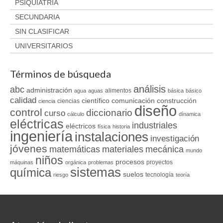
PSIQUIATRÍA
SECUNDARIA
SIN CLASIFICAR
UNIVERSITARIOS
Términos de búsqueda
análisis
abc
administración
alimentos
agua
aguas
básica
básico
calidad
científico
comunicación
construcción
ciencias
ciencia
diseño
control
diccionario
curso
cálculo
dínamica
eléctricas
industriales
eléctricos
física
historia
ingeniería
instalaciones
investigación
jóvenes
matemáticas
materiales
mecánica
mundo
niños
procesos
proyectos
máquinas
orgánica
problemas
sistemas
química
suelos
tecnología
riesgo
teoría