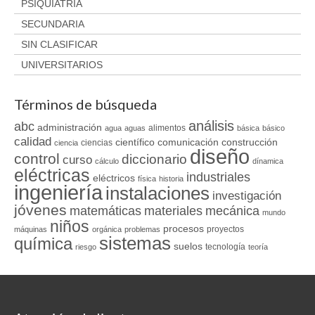
PSIQUIATRÍA
SECUNDARIA
SIN CLASIFICAR
UNIVERSITARIOS
Términos de búsqueda
análisis
abc
administración
alimentos
agua
aguas
básica
básico
calidad
científico
comunicación
construcción
ciencias
ciencia
diseño
control
diccionario
curso
cálculo
dínamica
eléctricas
industriales
eléctricos
física
historia
ingeniería
instalaciones
investigación
jóvenes
matemáticas
materiales
mecánica
mundo
niños
procesos
proyectos
máquinas
orgánica
problemas
sistemas
química
suelos
tecnología
riesgo
teoría