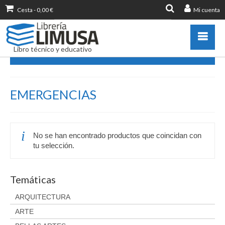
Cesta
-
0,00
€
Mi cuenta
Buscar
por:
Libro técnico y educativo
EMERGENCIAS
Catálogo
EMERGENCIAS
Novedades
Destacados
Libros más vendidos
No se han encontrado productos que coincidan con
Publicar con nosotros
tu selección.
Zona de profesores
Información sobre libro
Temáticas
Ayuda
ARQUITECTURA
Contacto
ARTE