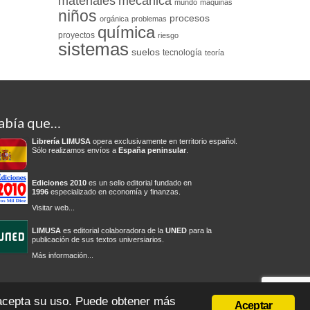
materiales
mecánica
mundo
máquinas
niños
procesos
orgánica
problemas
química
proyectos
riesgo
sistemas
suelos
tecnología
teoría
abía que…
Librería LIMUSA
opera exclusivamente en territorio español.
Sólo realizamos envíos a
España peninsular
.
Ediciones 2010
es un sello editorial fundado en
1996
especializado en economía y finanzas.
Visitar web...
LIMUSA
es editorial colaboradora de la
UNED
para la
publicación de sus textos universiarios.
Más información...
olítica de privacidad
Condiciones del servicio
Cambios y devoluciones
 acepta su uso. Puede obtener más
Aceptar