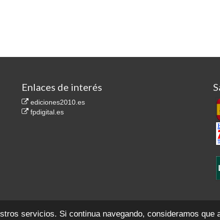
Enlaces de interés
S
ediciones2010.es
fpdigital.es
.557. Secc. 8ª del Libro de Sociedades, F. 35, H. M-1.814.767
Contacto
Aviso legal
P
estros servicios. Si continua navegando, consideramos que