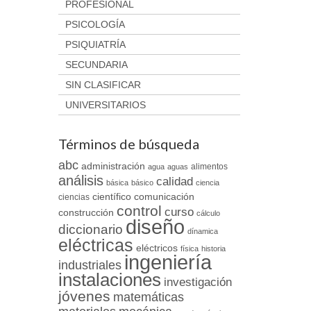
PROFESIONAL
PSICOLOGÍA
PSIQUIATRÍA
SECUNDARIA
SIN CLASIFICAR
UNIVERSITARIOS
Términos de búsqueda
abc
administración
alimentos
agua
aguas
análisis
calidad
básica
básico
ciencia
científico
comunicación
ciencias
control
curso
construcción
cálculo
diseño
diccionario
dínamica
eléctricas
eléctricos
física
historia
ingeniería
industriales
instalaciones
investigación
jóvenes
matemáticas