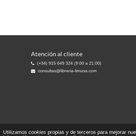
Atención al cliente
(+34) 915 649 324 (9:00 a 21:00)
consultas@libreria-limusa.com
Librería LIMUSA © 2026 Ediciones 2010 S.L. - Reg. Mer. de Madrid:. T. 11
Utilizamos
cookies
propias y de terceros para mejorar nu
CIF B-81553109 Todos los derechos reservados