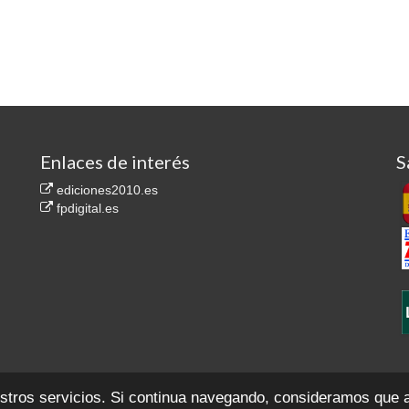
Enlaces de interés
S
ediciones2010.es
fpdigital.es
.557. Secc. 8ª del Libro de Sociedades, F. 35, H. M-1.814.767
Contacto
Aviso legal
P
estros servicios. Si continua navegando, consideramos que