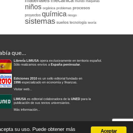
materiales
mecánica
mundo
máquinas
niños
procesos
orgánica
problemas
química
proyectos
riesgo
sistemas
suelos
tecnología
teoría
abía que…
Librería LIMUSA
opera exclusivamente en territorio español.
Sólo realizamos envíos a
España peninsular
.
Ediciones 2010
es un sello editorial fundado en
1996
especializado en economía y finanzas.
Visitar web...
LIMUSA
es editorial colaboradora de la
UNED
para la
publicación de sus textos universiarios.
Más información...
olítica de privacidad
Condiciones del servicio
Cambios y devoluciones
 acepta su uso. Puede obtener más
Aceptar