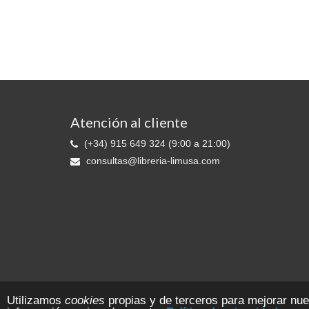
Atención al cliente
(+34) 915 649 324 (9:00 a 21:00)
consultas@libreria-limusa.com
Librería LIMUSA © 2026 Ediciones 2010 S.L. - Reg. Mer. de Madrid:. T. 11
Utilizamos
cookies
propias y de terceros para mejorar nu
CIF B-81553109 Todos los derechos reservados