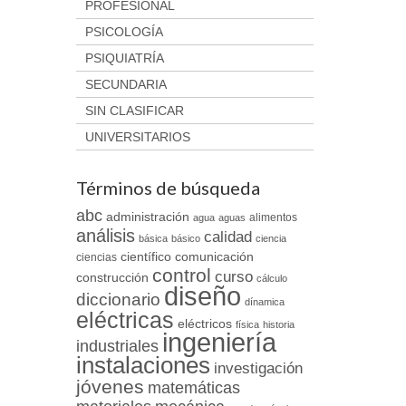
PROFESIONAL
PSICOLOGÍA
PSIQUIATRÍA
SECUNDARIA
SIN CLASIFICAR
UNIVERSITARIOS
Términos de búsqueda
abc
administración
alimentos
agua
aguas
análisis
calidad
básica
básico
ciencia
científico
comunicación
ciencias
control
curso
construcción
cálculo
diseño
diccionario
dínamica
eléctricas
eléctricos
física
historia
ingeniería
industriales
instalaciones
investigación
jóvenes
matemáticas