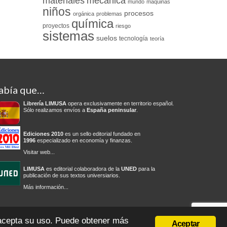
materiales
mecánica
mundo
máquinas
niños
procesos
orgánica
problemas
química
proyectos
riesgo
sistemas
suelos
tecnología
teoría
abía que…
Librería LIMUSA
opera exclusivamente en territorio español.
Sólo realizamos envíos a
España peninsular
.
Ediciones 2010
es un sello editorial fundado en
1996
especializado en economía y finanzas.
Visitar web...
LIMUSA
es editorial colaboradora de la
UNED
para la
publicación de sus textos universiarios.
Más información...
olítica de privacidad
Condiciones del servicio
Cambios y devoluciones
 acepta su uso. Puede obtener más
Aceptar