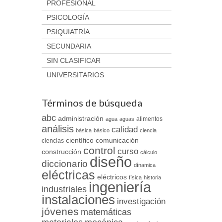
PROFESIONAL
PSICOLOGÍA
PSIQUIATRÍA
SECUNDARIA
SIN CLASIFICAR
UNIVERSITARIOS
Términos de búsqueda
abc
administración
alimentos
agua
aguas
análisis
calidad
básica
básico
ciencia
científico
comunicación
ciencias
control
curso
construcción
cálculo
diseño
diccionario
dínamica
eléctricas
eléctricos
física
historia
ingeniería
industriales
instalaciones
investigación
jóvenes
matemáticas