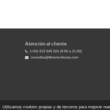
Atención al cliente
(+34) 915 649 324 (9:00 a 21:00)
consultas@libreria-limusa.com
Librería LIMUSA © 2026 Ediciones 2010 S.L. - Reg. Mer. de Madrid:. T. 11
Utilizamos
cookies
propias y de terceros para mejorar nu
CIF B-81553109 Todos los derechos reservados