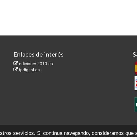
Enlaces de interés
S
ediciones2010.es
fpdigital.es
.557. Secc. 8ª del Libro de Sociedades, F. 35, H. M-1.814.767
Contacto
Aviso legal
P
estros servicios. Si continua navegando, consideramos que