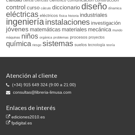
ciencias
ciencia
diseño
control
diccionario
curso
cálculo
dínamica
eléctricas
industriales
eléctricos
física
historia
ingeniería
instalaciones
investigación
jóvenes
matemáticas
materiales
mecánica
mundo
niños
procesos
proyectos
máquinas
orgánica
problemas
sistemas
química
suelos
tecnología
riesgo
teoría
Atención al cliente
(+34) 915 649 324 (9:00 a 21:00)
consultas@libreria-limusa.com
Enlaces de interés
ediciones2010.es
fpdigital.es