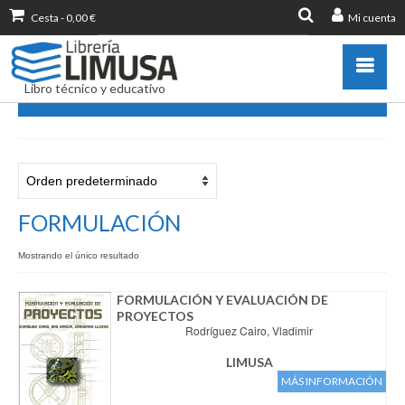
Cesta
-
0,00
€
Mi cuenta
Buscar
por:
Libro técnico y educativo
FORMULACIÓN
Catálogo
Novedades
Destacados
FORMULACIÓN
Libros más vendidos
Mostrando el único resultado
Publicar con nosotros
Zona de profesores
FORMULACIÓN Y EVALUACIÓN DE
PROYECTOS
Información sobre libro
Rodríguez Cairo, Vladimir
Ayuda
LIMUSA
Contacto
MÁS INFORMACIÓN