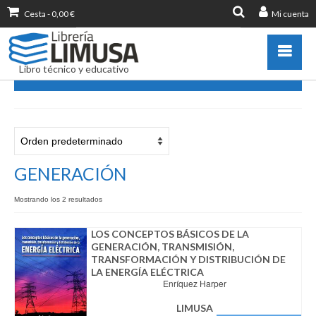
Cesta
-
0,00
€
Mi cuenta
Buscar
por:
Libro técnico y educativo
GENERACIÓN
Catálogo
Novedades
Destacados
GENERACIÓN
Libros más vendidos
Mostrando los 2 resultados
Publicar con nosotros
Zona de profesores
LOS CONCEPTOS BÁSICOS DE LA
GENERACIÓN, TRANSMISIÓN,
Información sobre libro
TRANSFORMACIÓN Y DISTRIBUCIÓN DE
Ayuda
LA ENERGÍA ELÉCTRICA
Enríquez Harper
Contacto
LIMUSA