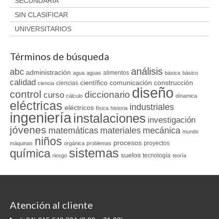
SECUNDARIA
SIN CLASIFICAR
UNIVERSITARIOS
Términos de búsqueda
análisis
abc
administración
alimentos
agua
aguas
básica
básico
calidad
científico
comunicación
construcción
ciencias
ciencia
diseño
control
diccionario
curso
cálculo
dínamica
eléctricas
industriales
eléctricos
física
historia
ingeniería
instalaciones
investigación
jóvenes
matemáticas
materiales
mecánica
mundo
niños
procesos
proyectos
máquinas
orgánica
problemas
sistemas
química
suelos
tecnología
riesgo
teoría
Atención al cliente