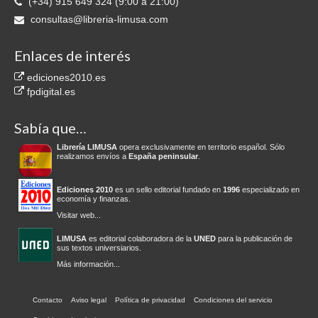
(+34) 915 649 324 (9:00 a 21:00)
consultas@libreria-limusa.com
Enlaces de interés
ediciones2010.es
fpdigital.es
Sabía que…
Librería LIMUSA
opera exclusivamente en territorio español. Sólo
realizamos envíos a
España peninsular
.
Ediciones 2010
es un sello editorial fundado en
1996
especializado en
economía y finanzas.
Visitar web...
LIMUSA
es editorial colaboradora de la
UNED
para la publicación de
sus textos universiarios.
Más información...
Contacto
Aviso legal
Política de privacidad
Condiciones del servicio