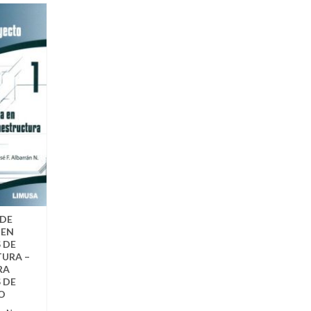
 DE
 EN
 DE
URA –
RA
 DE
O