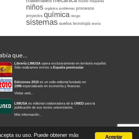
materiales
mecánica
mundo
máquinas
niños
procesos
orgánica
problemas
química
proyectos
riesgo
sistemas
suelos
tecnología
teoría
abía que…
Librería LIMUSA
opera exclusivamente en territorio español.
Sólo realizamos envíos a
España peninsular
.
Ediciones 2010
es un sello editorial fundado en
1996
especializado en economía y finanzas.
Visitar web...
LIMUSA
es editorial colaboradora de la
UNED
para la
publicación de sus textos universiarios.
Más información...
olítica de privacidad
Condiciones del servicio
Cambios y devoluciones
 acepta su uso. Puede obtener más
Aceptar