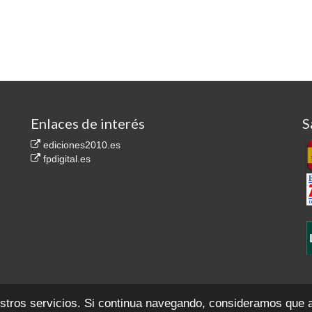
Enlaces de interés
S
ediciones2010.es
fpdigital.es
.557. Secc. 8ª del Libro de Sociedades, F. 35, H. M-1.814.767
Contacto
Aviso legal
P
estros servicios. Si continua navegando, consideramos que