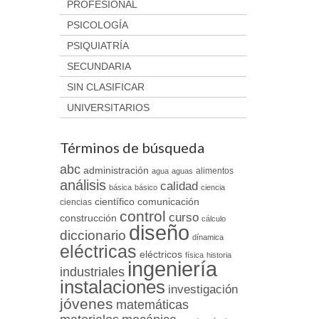
PROFESIONAL
PSICOLOGÍA
PSIQUIATRÍA
SECUNDARIA
SIN CLASIFICAR
UNIVERSITARIOS
Términos de búsqueda
abc
administración
alimentos
agua
aguas
análisis
calidad
básica
básico
ciencia
científico
comunicación
ciencias
control
curso
construcción
cálculo
diseño
diccionario
dínamica
eléctricas
eléctricos
física
historia
ingeniería
industriales
instalaciones
investigación
jóvenes
matemáticas