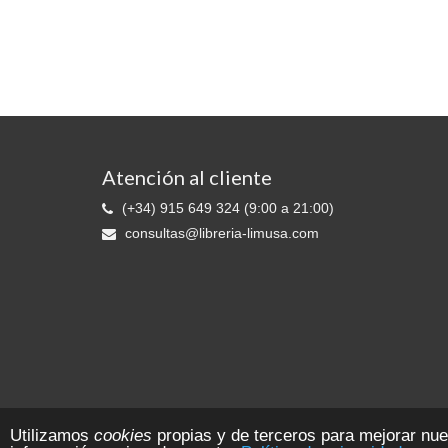
Atención al cliente
(+34) 915 649 324 (9:00 a 21:00)
consultas@libreria-limusa.com
Librería LIMUSA © 2026 Ediciones 2010 S.L. - Reg. Mer. de Madrid:. T. 11
Utilizamos
cookies
propias y de terceros para mejorar nu
CIF B-81553109 Todos los derechos reservados