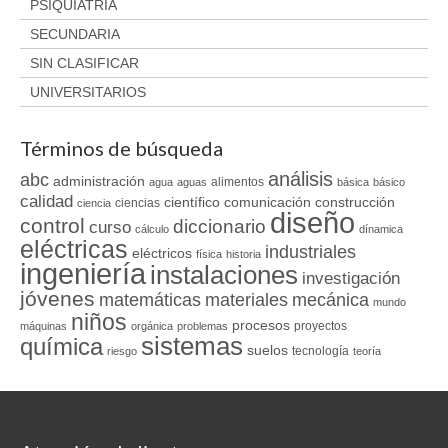
PSIQUIATRÍA
SECUNDARIA
SIN CLASIFICAR
UNIVERSITARIOS
Términos de búsqueda
análisis
abc
administración
alimentos
agua
aguas
básica
básico
calidad
científico
comunicación
construcción
ciencias
ciencia
diseño
control
diccionario
curso
cálculo
dínamica
eléctricas
industriales
eléctricos
física
historia
ingeniería
instalaciones
investigación
jóvenes
matemáticas
materiales
mecánica
mundo
niños
procesos
proyectos
máquinas
orgánica
problemas
sistemas
química
suelos
tecnología
riesgo
teoría