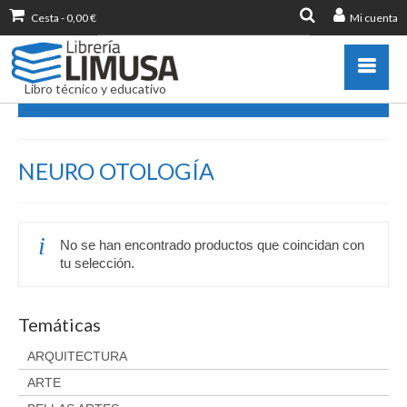
Cesta
-
0,00
€
Mi cuenta
Buscar
por:
Libro técnico y educativo
NEURO OTOLOGÍA
Catálogo
NEURO OTOLOGÍA
Novedades
Destacados
Libros más vendidos
No se han encontrado productos que coincidan con
Publicar con nosotros
tu selección.
Zona de profesores
Información sobre libro
Temáticas
Ayuda
ARQUITECTURA
Contacto
ARTE