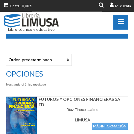
Cesta
-
0,00
€
Mi cuenta
Buscar
por:
Libro técnico y educativo
OPCIONES
Catálogo
Novedades
Destacados
OPCIONES
Libros más vendidos
Mostrando el único resultado
Publicar con nosotros
Zona de profesores
FUTUROS Y OPCIONES FINANCIERAS 3A
ED
Información sobre libro
Díaz Tinoco , Jaime
Ayuda
LIMUSA
Contacto
MÁS INFORMACIÓN