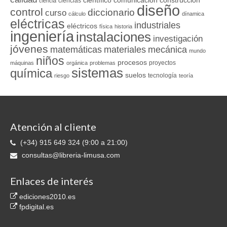
ciencias
ciencia
diseño
control
diccionario
curso
cálculo
dínamica
eléctricas
industriales
eléctricos
física
historia
ingeniería
instalaciones
investigación
jóvenes
matemáticas
materiales
mecánica
mundo
niños
procesos
proyectos
máquinas
orgánica
problemas
sistemas
química
suelos
tecnología
riesgo
teoría
Atención al cliente
(+34) 915 649 324 (9:00 a 21:00)
consultas@libreria-limusa.com
Enlaces de interés
ediciones2010.es
fpdigital.es