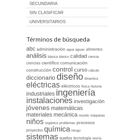
SECUNDARIA
SIN CLASIFICAR
UNIVERSITARIOS
Términos de búsqueda
abc
administración
alimentos
agua
aguas
análisis
calidad
básica
básico
ciencia
científico
comunicación
ciencias
control
curso
construcción
cálculo
diseño
diccionario
dínamica
eléctricas
eléctricos
física
historia
ingeniería
industriales
instalaciones
investigación
jóvenes
matemáticas
materiales
mecánica
mundo
máquinas
niños
procesos
orgánica
problemas
química
proyectos
riesgo
sistemas
suelos
tecnología
teoría