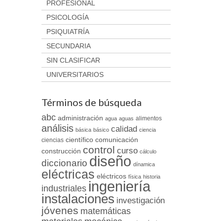
PROFESIONAL
PSICOLOGÍA
PSIQUIATRÍA
SECUNDARIA
SIN CLASIFICAR
UNIVERSITARIOS
Términos de búsqueda
abc
administración
alimentos
agua
aguas
análisis
calidad
básica
básico
ciencia
científico
comunicación
ciencias
control
curso
construcción
cálculo
diseño
diccionario
dínamica
eléctricas
eléctricos
física
historia
ingeniería
industriales
instalaciones
investigación
jóvenes
matemáticas