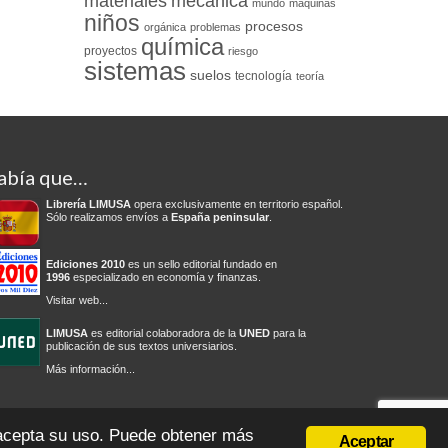
materiales
mecánica
mundo
máquinas
niños
procesos
orgánica
problemas
química
proyectos
riesgo
sistemas
suelos
tecnología
teoría
abía que…
Librería LIMUSA
opera exclusivamente en territorio español.
Sólo realizamos envíos a
España peninsular
.
Ediciones 2010
es un sello editorial fundado en
1996
especializado en economía y finanzas.
Visitar web...
LIMUSA
es editorial colaboradora de la
UNED
para la
publicación de sus textos universiarios.
Más información...
olítica de privacidad
Condiciones del servicio
Cambios y devoluciones
 acepta su uso. Puede obtener más
Aceptar