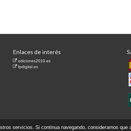
Enlaces de interés
S
ediciones2010.es
fpdigital.es
.557. Secc. 8ª del Libro de Sociedades, F. 35, H. M-1.814.767
Contacto
Aviso legal
P
estros servicios. Si continua navegando, consideramos que