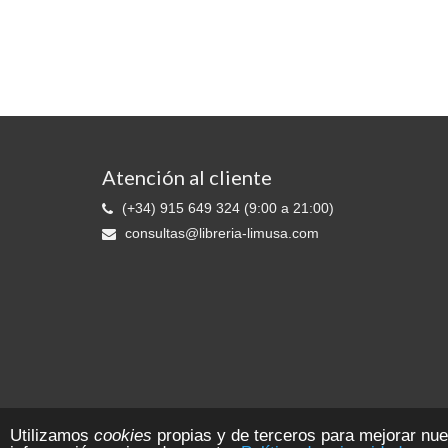
Atención al cliente
(+34) 915 649 324 (9:00 a 21:00)
consultas@libreria-limusa.com
Librería LIMUSA © 2026 Ediciones 2010 S.L. - Reg. Mer. de Madrid:. T. 11
Utilizamos
cookies
propias y de terceros para mejorar nu
CIF B-81553109 Todos los derechos reservados