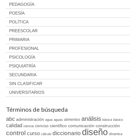
PEDAGOGÍA
POESÍA
POLÍTICA
PREESCOLAR
PRIMARIA
PROFESIONAL
PSICOLOGÍA
PSIQUIATRÍA
SECUNDARIA
SIN CLASIFICAR
UNIVERSITARIOS
Términos de búsqueda
análisis
abc
administración
alimentos
agua
aguas
básica
básico
calidad
científico
comunicación
construcción
ciencias
ciencia
diseño
control
diccionario
curso
cálculo
dínamica