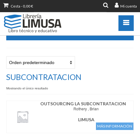
Cesta
-
0,00
€
Mi cuenta
Buscar
por:
Libro técnico y educativo
SUBCONTRATACION
Catálogo
Novedades
Destacados
SUBCONTRATACION
Libros más vendidos
Mostrando el único resultado
Publicar con nosotros
Zona de profesores
OUTSOURCING LA SUBCONTRATACION
Rothery , Brian
Información sobre libro
LIMUSA
Ayuda
MÁS INFORMACIÓN
Contacto