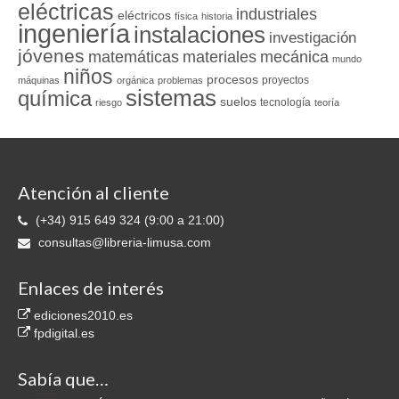
eléctricas
industriales
eléctricos
física
historia
ingeniería
instalaciones
investigación
jóvenes
matemáticas
materiales
mecánica
mundo
niños
procesos
proyectos
máquinas
orgánica
problemas
sistemas
química
suelos
tecnología
riesgo
teoría
Atención al cliente
(+34) 915 649 324 (9:00 a 21:00)
consultas@libreria-limusa.com
Enlaces de interés
ediciones2010.es
fpdigital.es
Sabía que…