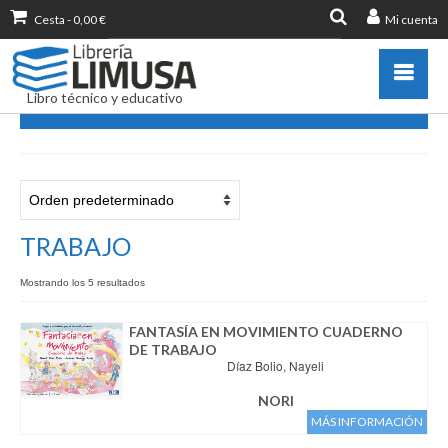
Cesta
-
0,00
€
Mi cuenta
Buscar
por:
Libro técnico y educativo
TRABAJO
Catálogo
Novedades
Destacados
TRABAJO
Libros más vendidos
Mostrando los 5 resultados
Publicar con nosotros
Zona de profesores
FANTASÍA EN MOVIMIENTO CUADERNO
DE TRABAJO
Información sobre libro
Díaz Bolio, Nayeli
Ayuda
NORI
Contacto
MÁS INFORMACIÓN