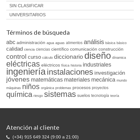
SIN CLASIFICAR
UNIVERSITARIOS
Términos de búsqueda
análisis
abc
administración
alimentos
agua
aguas
básica
básico
calidad
científico
comunicación
construcción
ciencias
ciencia
diseño
control
diccionario
curso
cálculo
dínamica
eléctricas
industriales
eléctricos
física
historia
ingeniería
instalaciones
investigación
jóvenes
matemáticas
materiales
mecánica
mundo
niños
procesos
proyectos
máquinas
orgánica
problemas
sistemas
química
suelos
tecnología
riesgo
teoría
Atención al cliente
(+34) 915 649 324 (9:00 a 21:00)