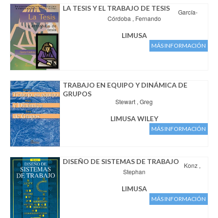
Aviso legal
LA TESIS Y EL TRABAJO DE TESIS
García-
Condiciones del servicio
Córdoba , Fernando
Política de privacidad
LIMUSA
Cambios y devoluciones
MÁS INFORMACIÓN
TRABAJO EN EQUIPO Y DINÁMICA DE
GRUPOS
Stewart , Greg
LIMUSA WILEY
MÁS INFORMACIÓN
DISEÑO DE SISTEMAS DE TRABAJO
Konz ,
Stephan
LIMUSA
MÁS INFORMACIÓN