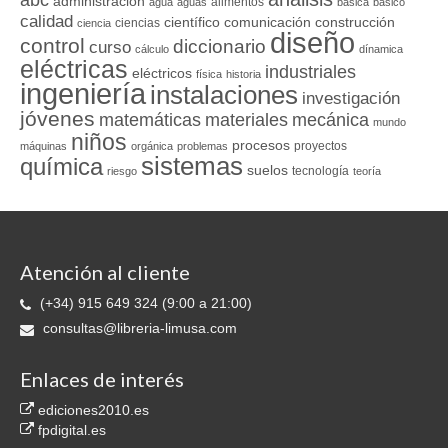
abc
administración
alimentos
agua
aguas
básica
básico
calidad
científico
comunicación
construcción
ciencias
ciencia
diseño
control
diccionario
curso
cálculo
dínamica
eléctricas
industriales
eléctricos
física
historia
ingeniería
instalaciones
investigación
jóvenes
matemáticas
materiales
mecánica
mundo
niños
procesos
proyectos
máquinas
orgánica
problemas
sistemas
química
suelos
tecnología
riesgo
teoría
Atención al cliente
(+34) 915 649 324 (9:00 a 21:00)
consultas@libreria-limusa.com
Enlaces de interés
ediciones2010.es
fpdigital.es