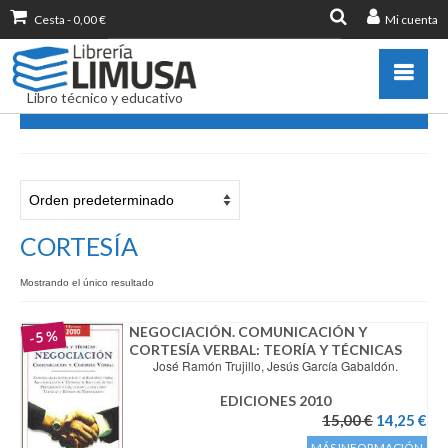
Cesta
-
0,00
€
Mi cuenta
Buscar
por:
Libro técnico y educativo
CORTESÍA
Catálogo
Novedades
Destacados
CORTESÍA
Libros más vendidos
Mostrando el único resultado
Publicar con nosotros
Zona de profesores
NEGOCIACIÓN. COMUNICACIÓN Y
-5 %
CORTESÍA VERBAL: TEORÍA Y TÉCNICAS
Información sobre libro
José Ramón Trujillo, Jesús García Gabaldón.
Ayuda
EDICIONES 2010
Contacto
El
El
15,00
€
14,25
€
precio
pr
MÁS INFORMACIÓN