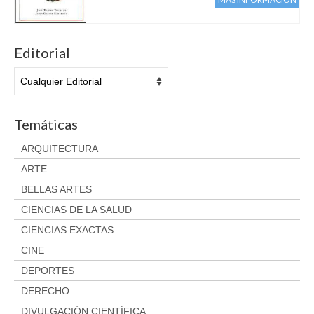
Aviso legal
original
act
era:
es:
Condiciones del servicio
15,00 €.
14,
Política de privacidad
Editorial
Cambios y devoluciones
Temáticas
ARQUITECTURA
ARTE
BELLAS ARTES
CIENCIAS DE LA SALUD
CIENCIAS EXACTAS
CINE
DEPORTES
DERECHO
DIVULGACIÓN CIENTÍFICA